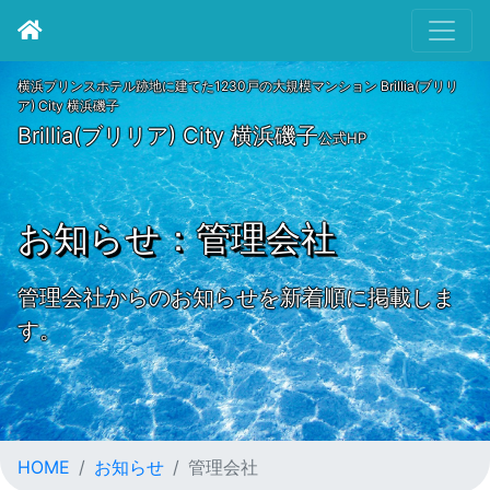
横浜プリンスホテル跡地に建てた1230戸の大規模マンション Brillia(ブリリ
ア) City 横浜磯子
Brillia(ブリリア) City 横浜磯子
公式HP
お知らせ：管理会社
管理会社からのお知らせを新着順に掲載しま
す。
HOME
お知らせ
管理会社