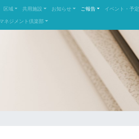
区域
共用施設
お知らせ
ご報告
イベント・予
マネジメント倶楽部
City 横浜磯子