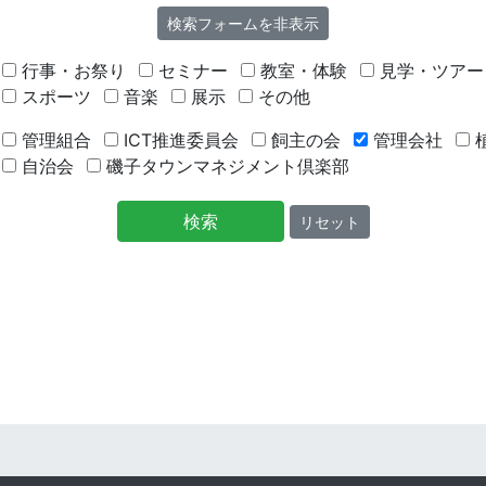
検索フォームを非表示
行事・お祭り
セミナー
教室・体験
見学・ツアー
スポーツ
音楽
展示
その他
管理組合
ICT推進委員会
飼主の会
管理会社
自治会
磯子タウンマネジメント倶楽部
検索
リセット