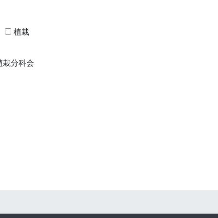
植栽
植栽分科会