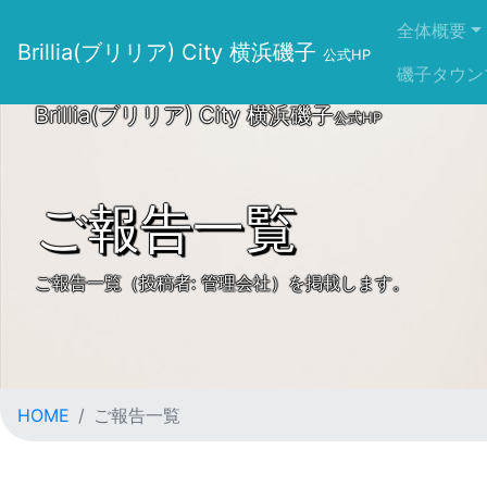
全体概要
Brillia(ブリリア) City 横浜磯子
公式HP
磯子タウン
横浜プリンスホテル跡地に建てた1230戸の大規模マンション Brillia(ブリリア) 
Brillia(ブリリア) City 横浜磯子
公式HP
ご報告一覧
ご報告一覧（投稿者: 管理会社）を掲載します。
HOME
ご報告一覧